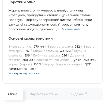
Короткий опис
Журнальний столик універсальний, столик під
ноутбуком, прикрутний столик Журнальний столик
Додадуть інтер'єру завершений вигляд і обстановки
затишної та функціональності. У горизонтальному
положенні модель ідеально піді...
Читати далі...
Основні характеристики
Висота столика
570 мм
Высота стеллажа
592
Высота
этажерки
592
Глибина столика
400 мм
Глубина
стеллажа
296
Глубина этажерки
296
Довжина
столика
300 мм
Колір (відтінок) меблів
Дуб сонома мм
Корпус (каркас)
ДСП
Корпус (каркас) этажерки
ДСП
ламинированная
Усі характеристики
0
Опис
Характеристики
Відгуки
Пи