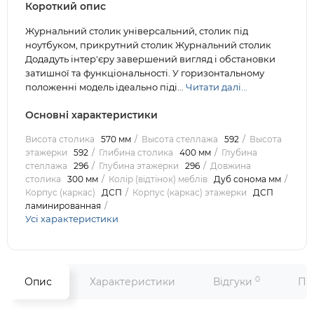
Короткий опис
Журнальний столик універсальний, столик під
ноутбуком, прикрутний столик Журнальний столик
Додадуть інтер'єру завершений вигляд і обстановки
затишної та функціональності. У горизонтальному
положенні модель ідеально піді...
Читати далі...
Основні характеристики
Висота столика
570 мм
Высота стеллажа
592
Высота
этажерки
592
Глибина столика
400 мм
Глубина
стеллажа
296
Глубина этажерки
296
Довжина
столика
300 мм
Колір (відтінок) меблів
Дуб сонома мм
Корпус (каркас)
ДСП
Корпус (каркас) этажерки
ДСП
ламинированная
Усі характеристики
0
Опис
Характеристики
Відгуки
Пи