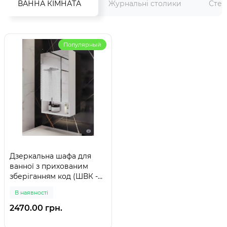
ВАННА КІМНАТА
Журнальні столики
Стел
Популярный
Дзеркальна шафа для
ванної з прихованим
зберіганням код (ШВК -
141), колір Білий
В наявності
2470.00 грн.