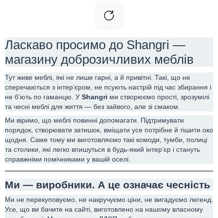
Ласкаво просимо до Shangri —
магазину доброзичливих меблів
Тут живе меблі, які не лише гарні, а й привітні. Такі, що не
сперечаються з інтер’єром, не псують настрій під час збирання і
не б’ють по гаманцю. У
Shangri
ми створюємо прості, зрозумілі
та чесні меблі для життя — без зайвого, але зі смаком.
Ми віримо, що меблі повинні допомагати. Підтримувати
порядок, створювати затишок, вміщати усе потрібне й тішити око
щодня. Саме тому ми виготовляємо такі комоди, тумби, полиці
та столики, які легко впишуться в будь-який інтер’єр і стануть
справжніми помічниками у вашій оселі.
Ми — виробники. А це означає чесність
Ми не перекуповуємо, не накручуємо ціни, не вигадуємо легенд.
Усе, що ви бачите на сайті, виготовлено на нашому власному