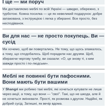
І ще — ми поруч
Ми доставляємо меблі по всій Україні — швидко, обережно, з
турботою. Кожна посилка — це як невеликий подарунок: добре
запакована, з інструкцією і легка у збиранні. Все просто, без
несподіванок.
Ви для нас — не просто покупець. Ви —
сусід
Ми хочемо, щоб ви повертались. Не тому, що щось зламалось,
а тому, що сподобалось. Щоб порадили нас друзям. Щоб,
збираючи чергову тумбу, ви сказали: «О, це знову ті, з ким
завжди просто і по-людськи».
Меблі не повинні бути пафосними.
Вони мають бути вашими
У
Shangri
ми робимо такі меблі, які хочеться купувати не лише
через акції, а тому, що вони — "свої". Такі, що не шкода, але й
не хочеться змінювати. Прості, як розмова з другом. Надійні, як
добрий сусід. Затишні, як вечір вдома.